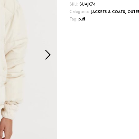
Puff
SKU:
SUAJK74
Jacket
Categories:
,
JACKETS & COATS
OUTE
quantity
Tag:
puff