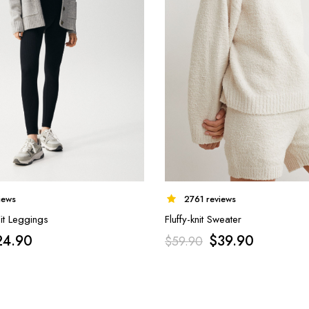
2761 reviews
iews
Fluffy-knit Sweater
it Leggings
$
39.90
24.90
$
59.90