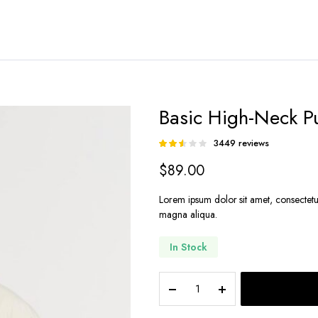
Basic High-Neck Pu
3449
reviews
Rated
3402
2.47
$
89.00
out of
5
based
Lorem ipsum dolor sit amet, consectetu
on
magna aliqua.
customer
ratings
In Stock
Basic
High-
Neck