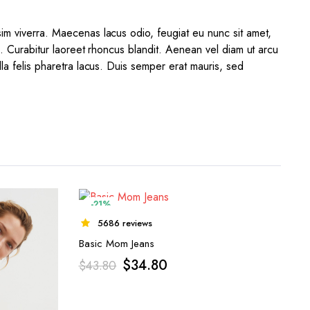
sim viverra. Maecenas lacus odio, feugiat eu nunc sit amet,
a. Curabitur laoreet rhoncus blandit. Aenean vel diam ut arcu
lla felis pharetra lacus. Duis semper erat mauris, sed
-21%
5686 reviews
Basic Mom Jeans
$
34.80
$
43.80