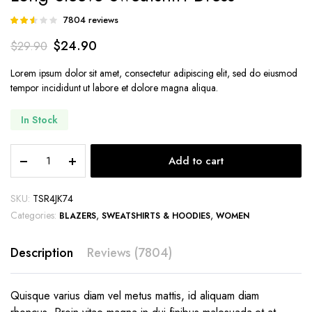
7804
reviews
Rated
7781
2.50
$
24.90
$
29.90
out of
5
based
Lorem ipsum dolor sit amet, consectetur adipiscing elit, sed do eiusmod
on
tempor incididunt ut labore et dolore magna aliqua.
customer
ratings
In Stock
Long
Add to cart
Sleeve
Sweatshirt
Dress
SKU:
TSR4JK74
quantity
Categories:
,
,
BLAZERS
SWEATSHIRTS & HOODIES
WOMEN
Description
Reviews (7804)
Quisque varius diam vel metus mattis, id aliquam diam