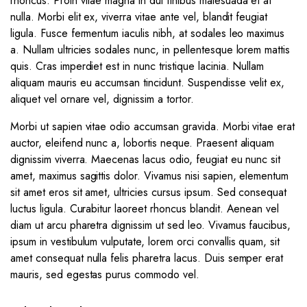
rhoncus. Proin vitae magna in dui finibus malesuada et at
nulla. Morbi elit ex, viverra vitae ante vel, blandit feugiat
ligula. Fusce fermentum iaculis nibh, at sodales leo maximus
a. Nullam ultricies sodales nunc, in pellentesque lorem mattis
quis. Cras imperdiet est in nunc tristique lacinia. Nullam
aliquam mauris eu accumsan tincidunt. Suspendisse velit ex,
aliquet vel ornare vel, dignissim a tortor.
Morbi ut sapien vitae odio accumsan gravida. Morbi vitae erat
auctor, eleifend nunc a, lobortis neque. Praesent aliquam
dignissim viverra. Maecenas lacus odio, feugiat eu nunc sit
amet, maximus sagittis dolor. Vivamus nisi sapien, elementum
sit amet eros sit amet, ultricies cursus ipsum. Sed consequat
luctus ligula. Curabitur laoreet rhoncus blandit. Aenean vel
diam ut arcu pharetra dignissim ut sed leo. Vivamus faucibus,
ipsum in vestibulum vulputate, lorem orci convallis quam, sit
amet consequat nulla felis pharetra lacus. Duis semper erat
mauris, sed egestas purus commodo vel.