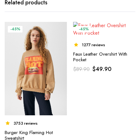
Related products
-45%
-45%
1277 reviews
Faux Leather Overshirt With
Pocket
$
49.90
$
89.90
3753 reviews
Burger King Flaming Hot
Sweatshirt