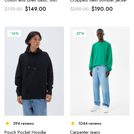
$
190.00
$
149.00
$
259.00
$
179.00
-16%
-27%
394 reviews
1044 reviews
Pouch Pocket Hoodie
Carpenter Jeans