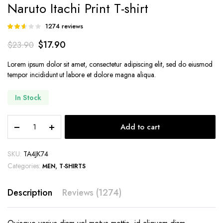
Naruto Itachi Print T-shirt
1274
reviews
Rated
269
2.61
$
17.90
$
23.90
out of
5
based
Lorem ipsum dolor sit amet, consectetur adipiscing elit, sed do eiusmod
on
tempor incididunt ut labore et dolore magna aliqua.
customer
ratings
In Stock
Naruto
Add to cart
Itachi
Print
T-
SKU:
TA4JK74
shirt
Categories:
,
MEN
T-SHIRTS
quantity
Description
Reviews (1274)