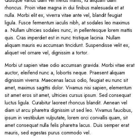
Quisque varius diam vel metus mattis, id aliquam diam
rhoncus. Proin vitae magna in dui finibus malesuada et at
nulla. Morbi elit ex, viverra vitae ante vel, blandit feugiat
ligula. Fusce fermentum iaculis nibh, at sodales leo maximus
a. Nullam ultricies sodales nunc, in pellentesque lorem mattis
quis. Cras imperdiet est in nunc tristique lacinia. Nullam
aliquam mauris eu accumsan tincidunt. Suspendisse velit ex,
aliquet vel ornare vel, dignissim a tortor.
Morbi ut sapien vitae odio accumsan gravida. Morbi vitae erat
auctor, eleifend nunc a, lobortis neque. Praesent aliquam
dignissim viverra. Maecenas lacus odio, feugiat eu nunc sit
amet, maximus sagittis dolor. Vivamus nisi sapien, elementum
sit amet eros sit amet, ultricies cursus ipsum. Sed consequat
luctus ligula. Curabitur laoreet rhoncus blandit. Aenean vel
diam ut arcu pharetra dignissim ut sed leo. Vivamus faucibus,
ipsum in vestibulum vulputate, lorem orci convallis quam, sit
amet consequat nulla felis pharetra lacus. Duis semper erat
mauris, sed egestas purus commodo vel.