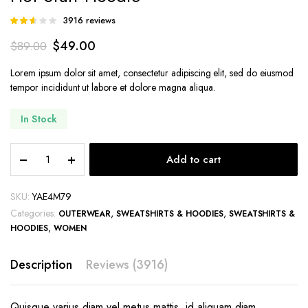
3916
reviews
Rated
1362
2.58
$
49.00
$
89.00
out of
5
based
Lorem ipsum dolor sit amet, consectetur adipiscing elit, sed do eiusmod
on
tempor incididunt ut labore et dolore magna aliqua.
customer
ratings
In Stock
Hot
Add to cart
Stuff
Hoodie
quantity
SKU:
YAE4M79
Categories:
,
,
OUTERWEAR
SWEATSHIRTS & HOODIES
SWEATSHIRTS &
,
HOODIES
WOMEN
Description
Reviews (3916)
Quisque varius diam vel metus mattis, id aliquam diam