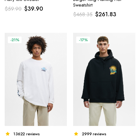
Sweatshirt
$
39.90
$
59.90
$
261.83
$
468.35
-21%
-17%
2999 reviews
13622 reviews