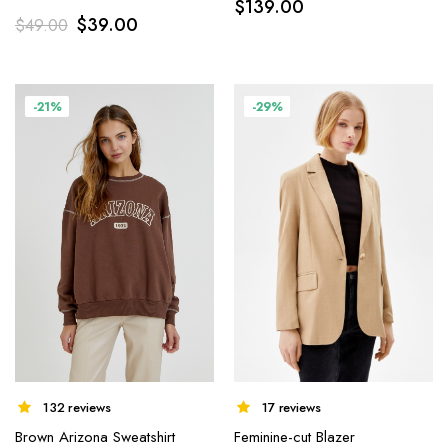
$
139.00
$
39.00
$
49.00
-21%
-29%
17 reviews
132 reviews
Feminine-cut Blazer
Brown Arizona Sweatshirt