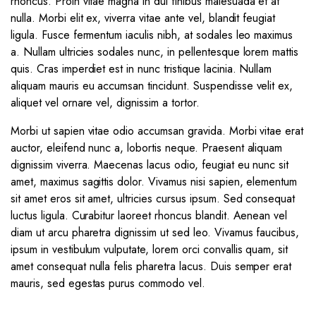
rhoncus. Proin vitae magna in dui finibus malesuada et at
nulla. Morbi elit ex, viverra vitae ante vel, blandit feugiat
ligula. Fusce fermentum iaculis nibh, at sodales leo maximus
a. Nullam ultricies sodales nunc, in pellentesque lorem mattis
quis. Cras imperdiet est in nunc tristique lacinia. Nullam
aliquam mauris eu accumsan tincidunt. Suspendisse velit ex,
aliquet vel ornare vel, dignissim a tortor.
Morbi ut sapien vitae odio accumsan gravida. Morbi vitae erat
auctor, eleifend nunc a, lobortis neque. Praesent aliquam
dignissim viverra. Maecenas lacus odio, feugiat eu nunc sit
amet, maximus sagittis dolor. Vivamus nisi sapien, elementum
sit amet eros sit amet, ultricies cursus ipsum. Sed consequat
luctus ligula. Curabitur laoreet rhoncus blandit. Aenean vel
diam ut arcu pharetra dignissim ut sed leo. Vivamus faucibus,
ipsum in vestibulum vulputate, lorem orci convallis quam, sit
amet consequat nulla felis pharetra lacus. Duis semper erat
mauris, sed egestas purus commodo vel.