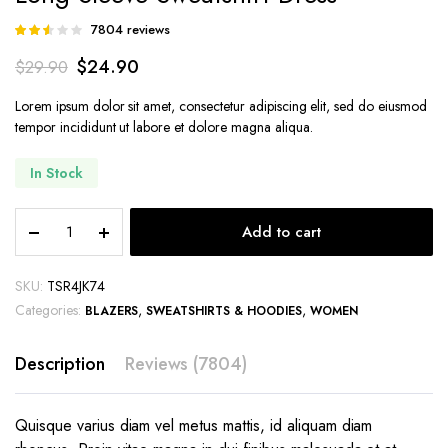
7804
reviews
Rated
7781
2.50
$
24.90
$
29.90
out of
5
based
Lorem ipsum dolor sit amet, consectetur adipiscing elit, sed do eiusmod
on
tempor incididunt ut labore et dolore magna aliqua.
customer
ratings
In Stock
Long
Add to cart
Sleeve
Sweatshirt
Dress
SKU:
TSR4JK74
quantity
Categories:
,
,
BLAZERS
SWEATSHIRTS & HOODIES
WOMEN
Description
Reviews (7804)
Quisque varius diam vel metus mattis, id aliquam diam