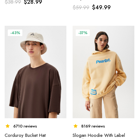
$
28.99
$
38.99
$
49.99
$
59.99
-43%
-37%
8169 reviews
6710 reviews
Slogan Hoodie With Label
Corduroy Bucket Hat