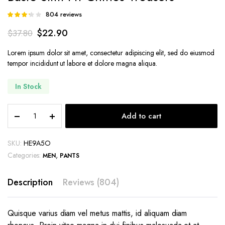
804
reviews
Rated
122
3.20
$
22.90
$
37.80
out of 5
based
on
Lorem ipsum dolor sit amet, consectetur adipiscing elit, sed do eiusmod
customer
tempor incididunt ut labore et dolore magna aliqua.
ratings
In Stock
Basic
Add to cart
Slim
Fit
Chinos
SKU:
HE9A5O
Trousers
Categories:
,
MEN
PANTS
quantity
Description
Reviews (804)
Quisque varius diam vel metus mattis, id aliquam diam