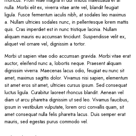
rhoncus. Proin vitae magna in dui finibus malesuada et at
nulla. Morbi elit ex, viverra vitae ante vel, blandit feugiat
ligula. Fusce fermentum iaculis nibh, at sodales leo maximus
a. Nullam ultricies sodales nunc, in pellentesque lorem mattis
quis. Cras imperdiet est in nunc tristique lacinia. Nullam
aliquam mauris eu accumsan tincidunt. Suspendisse velit ex,
aliquet vel ornare vel, dignissim a tortor.
Morbi ut sapien vitae odio accumsan gravida. Morbi vitae erat
auctor, eleifend nunc a, lobortis neque. Praesent aliquam
dignissim viverra. Maecenas lacus odio, feugiat eu nunc sit
amet, maximus sagittis dolor. Vivamus nisi sapien, elementum
sit amet eros sit amet, ultricies cursus ipsum. Sed consequat
luctus ligula. Curabitur laoreet rhoncus blandit. Aenean vel
diam ut arcu pharetra dignissim ut sed leo. Vivamus faucibus,
ipsum in vestibulum vulputate, lorem orci convallis quam, sit
amet consequat nulla felis pharetra lacus. Duis semper erat
mauris, sed egestas purus commodo vel.