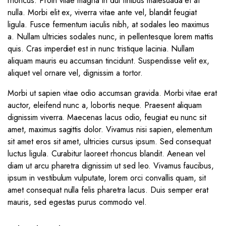
rhoncus. Proin vitae magna in dui finibus malesuada et at
nulla. Morbi elit ex, viverra vitae ante vel, blandit feugiat
ligula. Fusce fermentum iaculis nibh, at sodales leo maximus
a. Nullam ultricies sodales nunc, in pellentesque lorem mattis
quis. Cras imperdiet est in nunc tristique lacinia. Nullam
aliquam mauris eu accumsan tincidunt. Suspendisse velit ex,
aliquet vel ornare vel, dignissim a tortor.
Morbi ut sapien vitae odio accumsan gravida. Morbi vitae erat
auctor, eleifend nunc a, lobortis neque. Praesent aliquam
dignissim viverra. Maecenas lacus odio, feugiat eu nunc sit
amet, maximus sagittis dolor. Vivamus nisi sapien, elementum
sit amet eros sit amet, ultricies cursus ipsum. Sed consequat
luctus ligula. Curabitur laoreet rhoncus blandit. Aenean vel
diam ut arcu pharetra dignissim ut sed leo. Vivamus faucibus,
ipsum in vestibulum vulputate, lorem orci convallis quam, sit
amet consequat nulla felis pharetra lacus. Duis semper erat
mauris, sed egestas purus commodo vel.