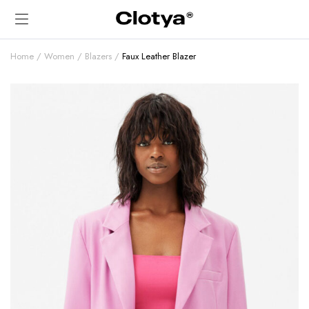
Home
Women
Blazers
Faux Leather Blazer