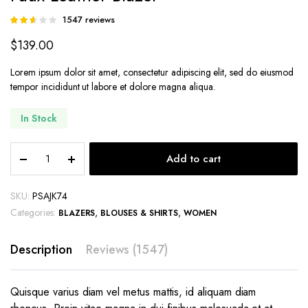
1547
reviews
Rated
358
2.58
$
139.00
out of
5
based
Lorem ipsum dolor sit amet, consectetur adipiscing elit, sed do eiusmod
on
tempor incididunt ut labore et dolore magna aliqua.
customer
ratings
In Stock
Faux
Add to cart
Leather
Blazer
quantity
SKU:
PSAJK74
Categories:
,
,
BLAZERS
BLOUSES & SHIRTS
WOMEN
Description
Reviews (1547)
Quisque varius diam vel metus mattis, id aliquam diam