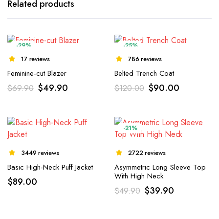
Related products
-29%
-25%
17 reviews
786 reviews
Feminine-cut Blazer
Belted Trench Coat
$
49.90
$
90.00
$
69.90
$
120.00
-21%
3449 reviews
2722 reviews
Basic High-Neck Puff Jacket
Asymmetric Long Sleeve Top
With High Neck
$
89.00
$
39.90
$
49.90