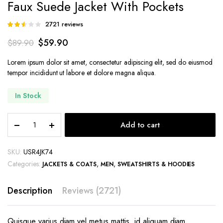
Faux Suede Jacket With Pockets
2721
reviews
Rated
2703
2.51
$
59.90
$
89.90
out of
5
based
Lorem ipsum dolor sit amet, consectetur adipiscing elit, sed do eiusmod
on
tempor incididunt ut labore et dolore magna aliqua.
customer
ratings
In Stock
Faux
Add to cart
Suede
Jacket
With
SKU:
USR4JK74
Pockets
Categories:
,
,
JACKETS & COATS
MEN
SWEATSHIRTS & HOODIES
quantity
Description
Reviews (2721)
Quisque varius diam vel metus mattis, id aliquam diam