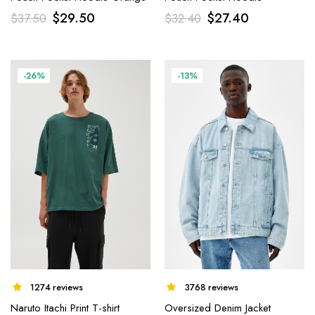
$
29.50
$
27.40
$
37.50
$
32.40
-26%
-13%
1274 reviews
3768 reviews
Naruto Itachi Print T-shirt
Oversized Denim Jacket