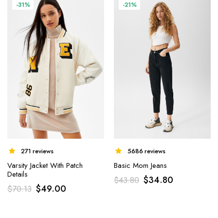
-31%
-21%
271 reviews
5686 reviews
Varsity Jacket With Patch
Basic Mom Jeans
Details
$
34.80
$
43.80
$
49.00
$
70.13