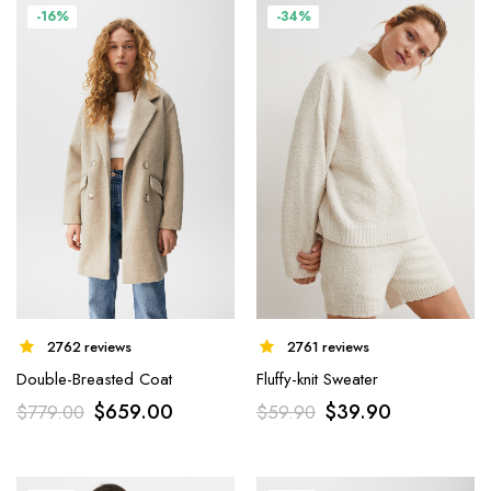
-16%
-34%
2761 reviews
2762 reviews
Fluffy-knit Sweater
Double-Breasted Coat
$
39.90
$
659.00
$
59.90
$
779.00