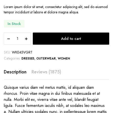
5
based
Lorem ipsum dolor sit amet, consectetur adipiscing elit, sed do eiusmod
on
tempor incididunt ut labore et dolore magna aliqua.
customer
ratings
In Stock
Daisy
Add to cart
Jacquard
Knit
Cardigan
SKU:
WKE45VGRT
quantity
Categories:
,
,
DRESSES
OUTERWEAR
WOMEN
Description
Reviews (1875)
Quisque varius diam vel metus mattis, id aliquam diam
rhoncus. Proin vitae magna in dui finibus malesuada et at
nulla. Morbi elit ex, viverra vitae ante vel, blandit feugiat
ligula. Fusce fermentum iaculis nibh, at sodales leo maximus
a. Nullam ultricies sodales nunc, in pellentesque lorem mattis