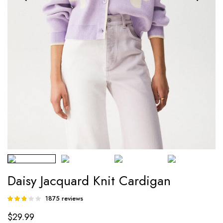
Daisy Jacquard Knit Cardigan
1875
reviews
Rated
665
2.79
$
29.99
out of