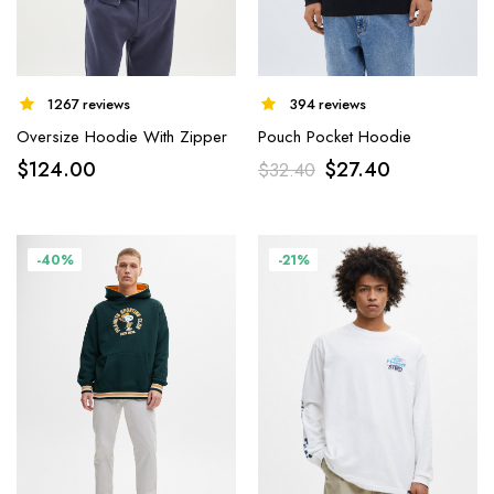
1267 reviews
394 reviews
Oversize Hoodie With Zipper
Pouch Pocket Hoodie
$
124.00
$
27.40
$
32.40
-40%
-21%