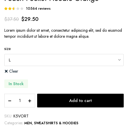
10564
reviews
Rated
10546
2.53
$
29.50
$
37.50
out of
5
based
Lorem ipsum dolor sit amet, consectetur adipiscing elit, sed do eiusmod
on
tempor incididunt ut labore et dolore magna aliqua.
customer
ratings
size
Clear
In Stock
Pouch
Add to cart
Pocket
Hoodie
Orange
SKU:
K5VORT
quantity
Categories:
,
MEN
SWEATSHIRTS & HOODIES