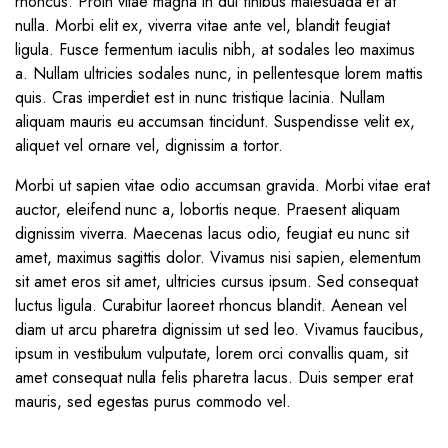
rhoncus. Proin vitae magna in dui finibus malesuada et at
nulla. Morbi elit ex, viverra vitae ante vel, blandit feugiat
ligula. Fusce fermentum iaculis nibh, at sodales leo maximus
a. Nullam ultricies sodales nunc, in pellentesque lorem mattis
quis. Cras imperdiet est in nunc tristique lacinia. Nullam
aliquam mauris eu accumsan tincidunt. Suspendisse velit ex,
aliquet vel ornare vel, dignissim a tortor.
Morbi ut sapien vitae odio accumsan gravida. Morbi vitae erat
auctor, eleifend nunc a, lobortis neque. Praesent aliquam
dignissim viverra. Maecenas lacus odio, feugiat eu nunc sit
amet, maximus sagittis dolor. Vivamus nisi sapien, elementum
sit amet eros sit amet, ultricies cursus ipsum. Sed consequat
luctus ligula. Curabitur laoreet rhoncus blandit. Aenean vel
diam ut arcu pharetra dignissim ut sed leo. Vivamus faucibus,
ipsum in vestibulum vulputate, lorem orci convallis quam, sit
amet consequat nulla felis pharetra lacus. Duis semper erat
mauris, sed egestas purus commodo vel.