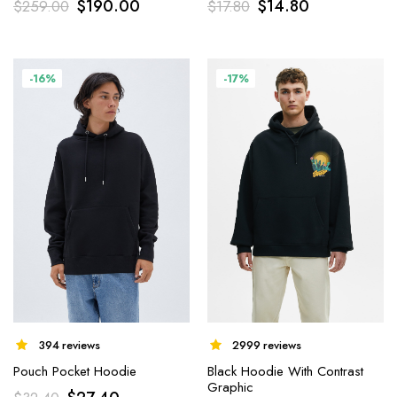
$
190.00
$
14.80
$
259.00
$
17.80
-16%
-17%
394 reviews
2999 reviews
Pouch Pocket Hoodie
Black Hoodie With Contrast
Graphic