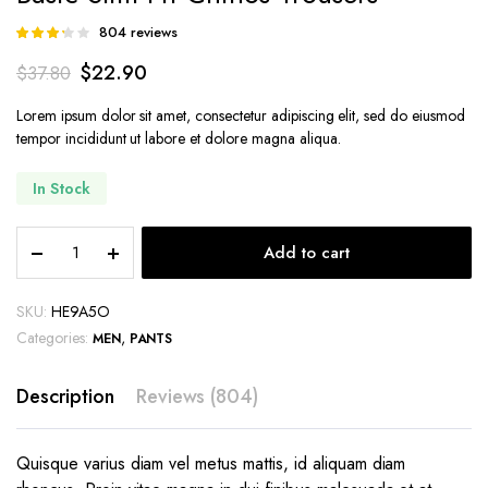
804
reviews
Rated
122
3.20
$
22.90
$
37.80
out of 5
based
on
Lorem ipsum dolor sit amet, consectetur adipiscing elit, sed do eiusmod
customer
tempor incididunt ut labore et dolore magna aliqua.
ratings
In Stock
Basic
Add to cart
Slim
Fit
Chinos
SKU:
HE9A5O
Trousers
Categories:
,
MEN
PANTS
quantity
Description
Reviews (804)
Quisque varius diam vel metus mattis, id aliquam diam