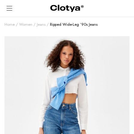
Home
Women
Jeans
Ripped Wide-Leg ’90s Jeans