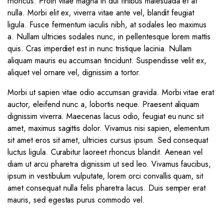
rhoncus. Proin vitae magna in dui finibus malesuada et at
nulla. Morbi elit ex, viverra vitae ante vel, blandit feugiat
ligula. Fusce fermentum iaculis nibh, at sodales leo maximus
a. Nullam ultricies sodales nunc, in pellentesque lorem mattis
quis. Cras imperdiet est in nunc tristique lacinia. Nullam
aliquam mauris eu accumsan tincidunt. Suspendisse velit ex,
aliquet vel ornare vel, dignissim a tortor.
Morbi ut sapien vitae odio accumsan gravida. Morbi vitae erat
auctor, eleifend nunc a, lobortis neque. Praesent aliquam
dignissim viverra. Maecenas lacus odio, feugiat eu nunc sit
amet, maximus sagittis dolor. Vivamus nisi sapien, elementum
sit amet eros sit amet, ultricies cursus ipsum. Sed consequat
luctus ligula. Curabitur laoreet rhoncus blandit. Aenean vel
diam ut arcu pharetra dignissim ut sed leo. Vivamus faucibus,
ipsum in vestibulum vulputate, lorem orci convallis quam, sit
amet consequat nulla felis pharetra lacus. Duis semper erat
mauris, sed egestas purus commodo vel.