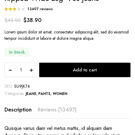
13497
reviews
Rated
4090
2.84
$
38.90
$
45.90
out of
5
based
Lorem ipsum dolor sit amet, consectetur adipiscing elit, sed do eiusmod
on
tempor incididunt ut labore et dolore magna aliqua.
customer
ratings
In Stock
Ripped
Add to cart
Wide-
Leg
’90s
SKU:
SU9JK74
Jeans
Categories:
,
,
JEANS
PANTS
WOMEN
quantity
Description
Reviews (13497)
Quisque varius diam vel metus mattis, id aliquam diam